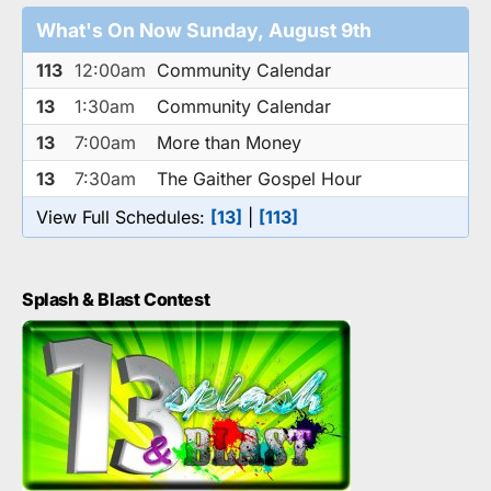
What's On Now Sunday, August 9th
113
12:00am
Community Calendar
13
1:30am
Community Calendar
13
7:00am
More than Money
13
7:30am
The Gaither Gospel Hour
View Full Schedules:
[13]
|
[113]
Splash & Blast Contest