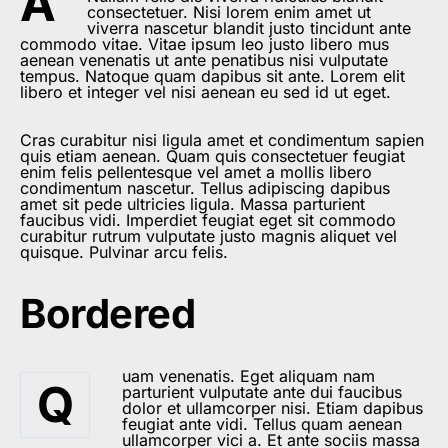
A
consectetuer. Nisi lorem enim amet ut
viverra nascetur blandit justo tincidunt ante
commodo vitae. Vitae ipsum leo justo libero mus
aenean venenatis ut ante penatibus nisi vulputate
tempus. Natoque quam dapibus sit ante. Lorem elit
libero et integer vel nisi aenean eu sed id ut eget.
Cras curabitur nisi ligula amet et condimentum sapien
quis etiam aenean. Quam quis consectetuer feugiat
enim felis pellentesque vel amet a mollis libero
condimentum nascetur. Tellus adipiscing dapibus
amet sit pede ultricies ligula. Massa parturient
faucibus vidi. Imperdiet feugiat eget sit commodo
curabitur rutrum vulputate justo magnis aliquet vel
quisque. Pulvinar arcu felis.
Bordered
uam venenatis. Eget aliquam nam
Q
parturient vulputate ante dui faucibus
dolor et ullamcorper nisi. Etiam dapibus
feugiat ante vidi. Tellus quam aenean
ullamcorper vici a. Et ante sociis massa