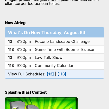
ullamcorper leo aenean tellus.
Now Airing
What's On Now Thursday, August 6th
13
8:30pm
Pocono Landscape Challenge
113
8:30pm
Game Time with Boomer Esiason
13
9:00pm
Law Talk Show
113
9:00pm
Community Calendar
View Full Schedules:
[13]
|
[113]
Splash & Blast Contest