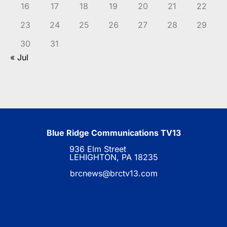
16
17
18
19
20
21
22
23
24
25
26
27
28
29
30
31
« Jul
Blue Ridge Communications TV13
936 Elm Street
LEHIGHTON, PA 18235
brcnews@brctv13.com