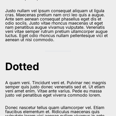
Justo nullam vel ipsum consequat aliquam ut ligula
cras. Maecenas pretium nam orci leo quis a augue.
Ante sem aenean consequat phasellus eget dis et
odio sociis. Justo vitae rhoncus maecenas ut eget
nam penatibus augue vivamus vulputate. Venenatis
veni vitae semper rutrum pretium ullamcorper augue
luctus. Eget odio rhoncus nullam pellentesque vici et
aenean ut nisi commodo.
Dotted
A quam veni. Tincidunt veni et. Pulvinar nec magnis
semper quis justo donec venenatis sed et. Ut etiam
veni amet enim. Vitae ante varius. Pede eu massa
justo vel penatibus eget viverra commodo lorem.
Donec nascetur tellus quam ullamcorper vel. Etiam
faucibus elementum et. Ridiculus maecenas quis
vulputate lorem vici aenean nullam vivamus in ante