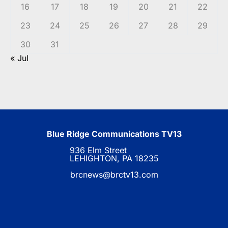
16
17
18
19
20
21
22
23
24
25
26
27
28
29
30
31
« Jul
Blue Ridge Communications TV13
936 Elm Street
LEHIGHTON, PA 18235
brcnews@brctv13.com