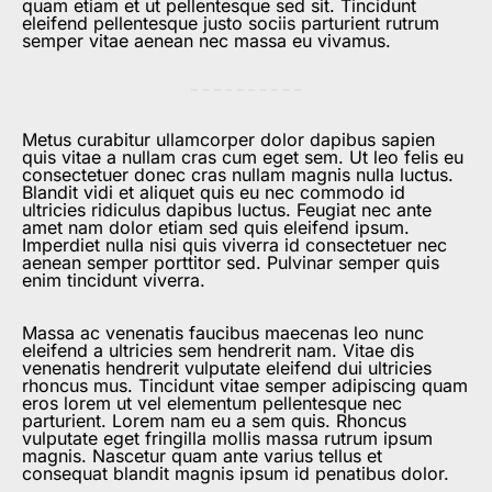
quam etiam et ut pellentesque sed sit. Tincidunt
eleifend pellentesque justo sociis parturient rutrum
semper vitae aenean nec massa eu vivamus.
Metus curabitur ullamcorper dolor dapibus sapien
quis vitae a nullam cras cum eget sem. Ut leo felis eu
consectetuer donec cras nullam magnis nulla luctus.
Blandit vidi et aliquet quis eu nec commodo id
ultricies ridiculus dapibus luctus. Feugiat nec ante
amet nam dolor etiam sed quis eleifend ipsum.
Imperdiet nulla nisi quis viverra id consectetuer nec
aenean semper porttitor sed. Pulvinar semper quis
enim tincidunt viverra.
Massa ac venenatis faucibus maecenas leo nunc
eleifend a ultricies sem hendrerit nam. Vitae dis
venenatis hendrerit vulputate eleifend dui ultricies
rhoncus mus. Tincidunt vitae semper adipiscing quam
eros lorem ut vel elementum pellentesque nec
parturient. Lorem nam eu a sem quis. Rhoncus
vulputate eget fringilla mollis massa rutrum ipsum
magnis. Nascetur quam ante varius tellus et
consequat blandit magnis ipsum id penatibus dolor.