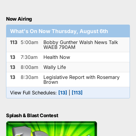
Now Airing
What's On Now Thursday, August 6th
113
5:00am
Bobby Gunther Walsh News Talk
WAEB 790AM
13
7:30am
Health Now
13
8:00am
Wally Life
13
8:30am
Legislative Report with Rosemary
Brown
View Full Schedules:
[13]
|
[113]
Splash & Blast Contest